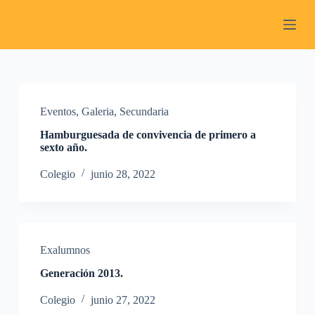
S
a
l
t
a
r
a
l
Eventos
,
Galeria
,
Secundaria
c
o
Hamburguesada de convivencia de primero a
n
sexto año.
t
e
Colegio
junio 28, 2022
n
i
d
o
Exalumnos
Generación 2013.
Colegio
junio 27, 2022