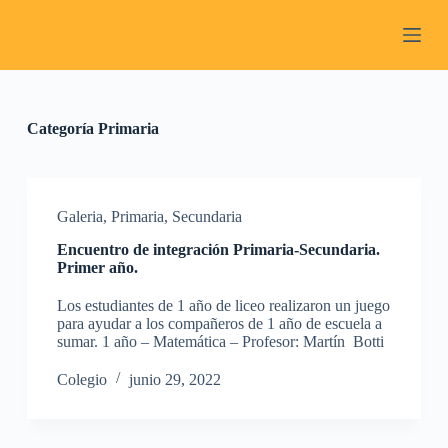
S
a
l
t
a
r
a
Categoría
Primaria
l
c
o
n
t
Galeria
,
Primaria
,
Secundaria
e
Encuentro de integración Primaria-Secundaria.
n
Primer año.
i
d
Los estudiantes de 1 año de liceo realizaron un juego
o
para ayudar a los compañeros de 1 año de escuela a
sumar. 1 año – Matemática – Profesor: Martín Botti
Colegio
junio 29, 2022